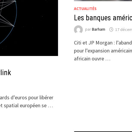
ACTUALITÉS
Les banques améric
par
Barham
17 décem
Citi et JP Morgan : l’aban
pour l’expansion américai
africain ouvre …
rlink
ards d’euros pour libérer
net spatial européen se …