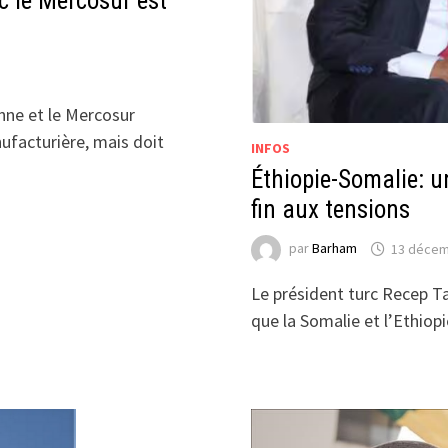
c le Mercosur est
nne et le Mercosur
nufacturière, mais doit
INFOS
Éthiopie-Somalie: u
fin aux tensions
par
Barham
13 décem
Le président turc Recep 
que la Somalie et l’Ethiop