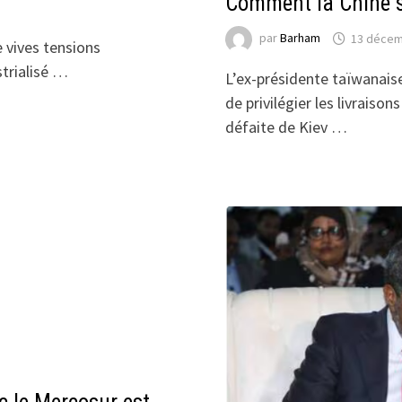
Comment la Chine s’
par
Barham
13 décem
e vives tensions
strialisé …
L’ex-présidente taïwanai
de privilégier les livraiso
défaite de Kiev …