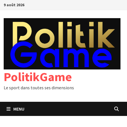
Passer
9 août 2026
au
contenu
PolitikGame
Le sport dans toutes ses dimensions
MENU