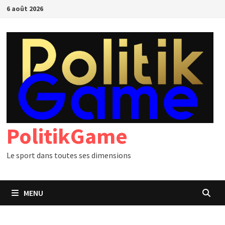
Passer
6 août 2026
au
contenu
PolitikGame
Le sport dans toutes ses dimensions
MENU