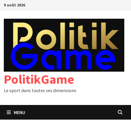
Passer
9 août 2026
au
contenu
PolitikGame
Le sport dans toutes ses dimensions
MENU