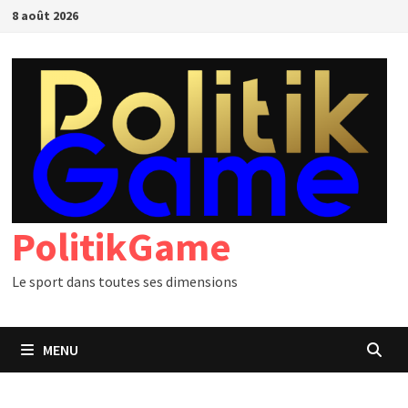
Passer
8 août 2026
au
contenu
PolitikGame
Le sport dans toutes ses dimensions
MENU