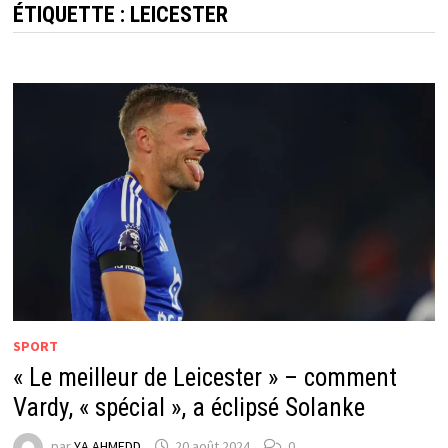
ÉTIQUETTE :
LEICESTER
SPORT
« Le meilleur de Leicester » – comment
Vardy, « spécial », a éclipsé Solanke
par
YA AHMEDD
20 août 2024
0