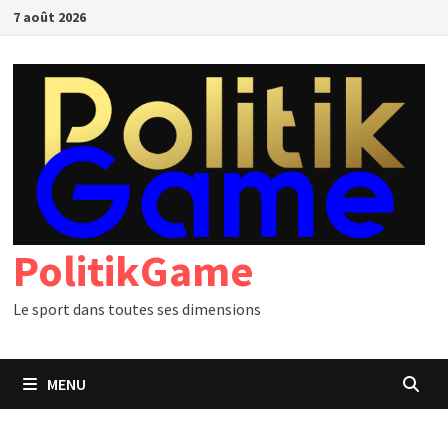
Passer
7 août 2026
au
contenu
PolitikGame
Le sport dans toutes ses dimensions
MENU