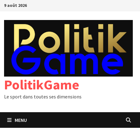
Passer
9 août 2026
au
contenu
PolitikGame
Le sport dans toutes ses dimensions
MENU