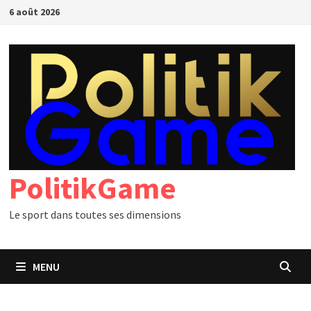
Passer
6 août 2026
au
contenu
PolitikGame
Le sport dans toutes ses dimensions
MENU