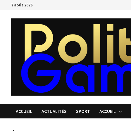
Passer
7 août 2026
au
contenu
ACCUEIL
ACTUALITÉS
SPORT
ACCUEIL