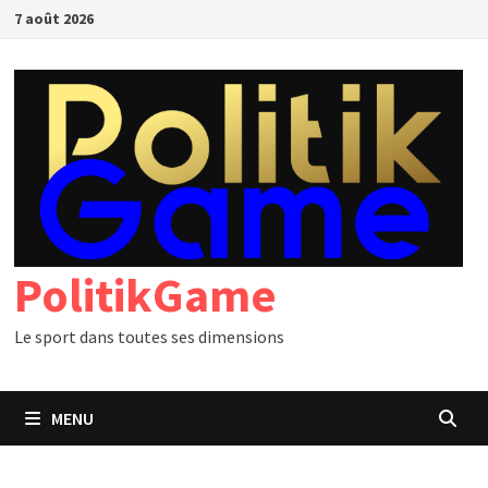
Passer
7 août 2026
au
contenu
PolitikGame
Le sport dans toutes ses dimensions
MENU