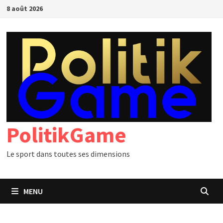
Passer
8 août 2026
au
contenu
PolitikGame
Le sport dans toutes ses dimensions
MENU