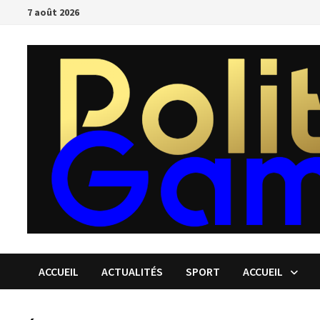
Passer
7 août 2026
au
contenu
ACCUEIL
ACTUALITÉS
SPORT
ACCUEIL