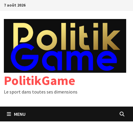
Passer
7 août 2026
au
contenu
PolitikGame
Le sport dans toutes ses dimensions
MENU