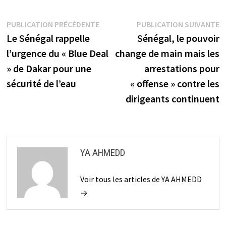
Navigation
Publication
P
PUBLICATION PRÉCÉDENTE
PUBLICATION SUIVANTE
précédente :
s
Le Sénégal rappelle
Sénégal, le pouvoir
de
l’urgence du « Blue Deal
change de main mais les
l’article
» de Dakar pour une
arrestations pour
sécurité de l’eau
« offense » contre les
dirigeants continuent
YA AHMEDD
Voir tous les articles de YA AHMEDD
→