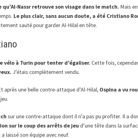
 qu’Al-Nassr retrouve son visage dans le match.
Mais enc
-temps.
Le plus clair, sans aucun doute, a été Cristiano R
tement sauté pour garder Al-Hilal en tête.
tiano
e vélo à Turin pour tenter d’égaliser.
Cette fois, cependan
yeux.
J’étais complètement vendu.
 Et après une belle contre-attaque d’Al-Hilal,
Ospina a vu ro
jeu.
tch
sur une contre-attaque dont il n’a pas pu profiter. Il a d
ion sur le coup des arrêts de jeu
d’une tête dans la surfa
 a laissé son équipe avec neuf.