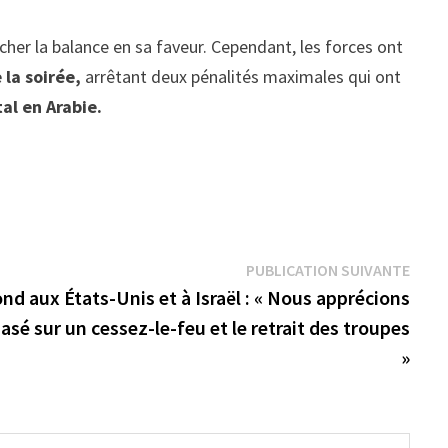
cher la balance en sa faveur. Cependant, les forces ont
 la soirée,
arrêtant deux pénalités maximales qui ont
al en Arabie.
Publi
PUBLICATION SUIVANTE
suiva
d aux États-Unis et à Israël : « Nous apprécions
sé sur un cessez-le-feu et le retrait des troupes
»