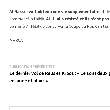
Al-Nassr avait obtenu une vie supplémentaire
et di
commencé à faiblir,
Al-Hilal a résisté et ils n’ont pas
permis à Al-Hilal de conserver la Coupe du Roi.
Cristia
MARCA
Navigation
Publication
PUBLICATION PRÉCÉDENTE
précédente :
Le dernier vol de Reus et Kroos : « Ce sont deux
de
en jaune et blanc »
l’article