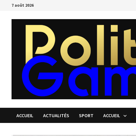
Passer
7 août 2026
au
contenu
ACCUEIL
ACTUALITÉS
SPORT
ACCUEIL