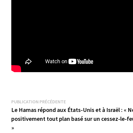
Navigation
Publication
PUBLICATION PRÉCÉDENTE
précédente :
Le Hamas répond aux États-Unis et à Israël : « 
de
positivement tout plan basé sur un cessez-le-feu
l’article
»