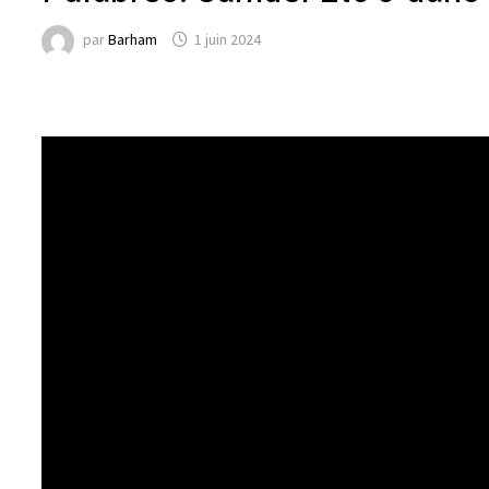
par
Barham
1 juin 2024