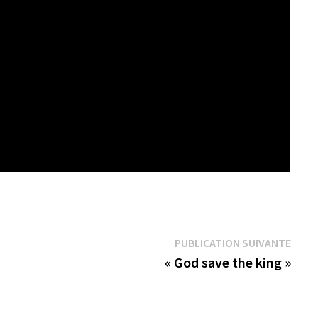
Publi
PUBLICATION SUIVANTE
suiva
« God save the king »