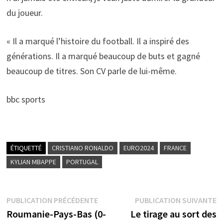
du joueur.
« Il a marqué l’histoire du football. Il a inspiré des
générations. Il a marqué beaucoup de buts et gagné
beaucoup de titres. Son CV parle de lui-même.
bbc sports
ÉTIQUETTÉ
CRISTIANO RONALDO
EURO2024
FRANCE
KYLIAN MBAPPE
PORTUGAL
Navigation
Publication
P
PUBLICATION PRÉCÉDENTE
PUBLICATION SUIVANTE
précédente :
s
Roumanie-Pays-Bas (0-
Le tirage au sort des
de