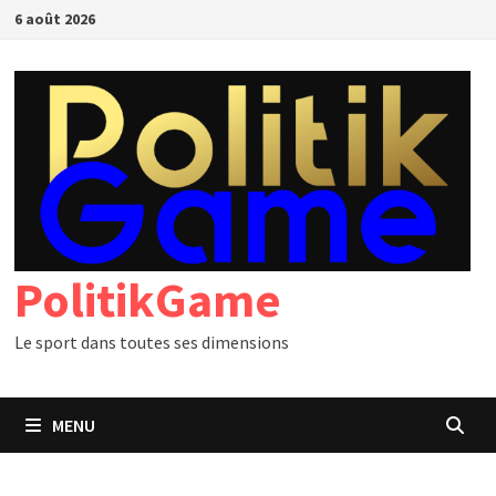
Passer
6 août 2026
au
contenu
PolitikGame
Le sport dans toutes ses dimensions
MENU