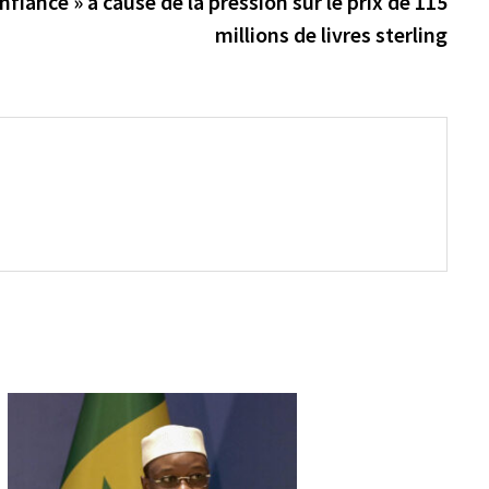
fiance » à cause de la pression sur le prix de 115
millions de livres sterling