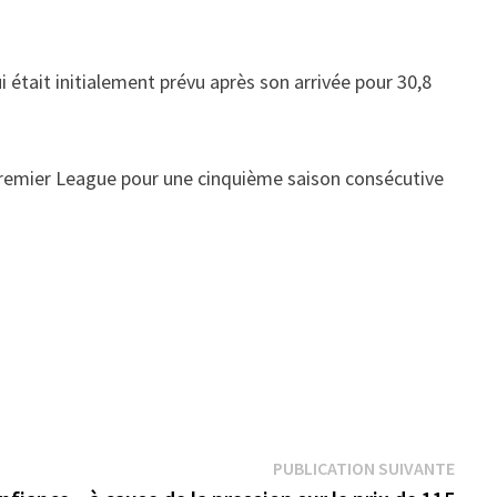
i était initialement prévu après son arrivée pour 30,8
 Premier League pour une cinquième saison consécutive
Publi
PUBLICATION SUIVANTE
suiva