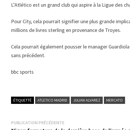
L’Atlético est un grand club qui aspire à la Ligue des 
Pour City, cela pourrait signifier une plus grande impli
millions de livres sterling en provenance de Troyes.
Cela pourrait également pousser le manager Guardiola 
sans précédent.
bbc sports
ÉTIQUETTÉ
ATLETICO MADRID
JULIAN ALVAREZ
MERCATO
Navigation
Publication
PUBLICATION PRÉCÉDENTE
précédente :