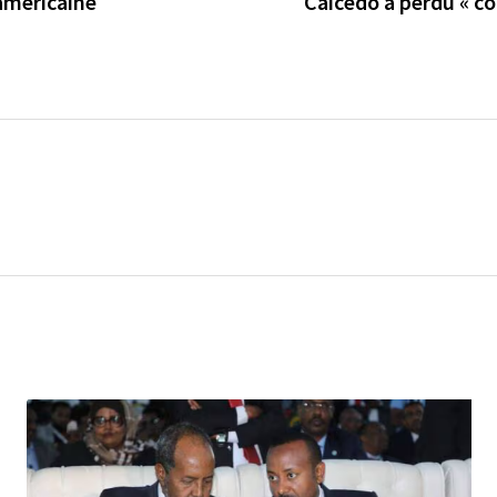
 américaine
Caicedo a perdu « con