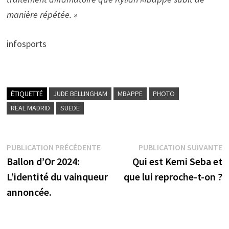
manière répétée. »
infosports
ÉTIQUETTÉ
JUDE BELLINGHAM
MBAPPE
PHOTO
REAL MADRID
SUEDE
Navigation
Publication
P
PUBLICATION PRÉCÉDENTE
PUBLICATION SUIVANTE
précédente :
s
Ballon d’Or 2024:
Qui est Kemi Seba et
de
L’identité du vainqueur
que lui reproche-t-on ?
l’article
annoncée.