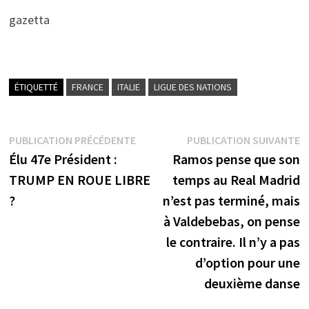
gazetta
ÉTIQUETTÉ
FRANCE
ITALIE
LIGUE DES NATIONS
Navigation
Publication
P
PUBLICATION PRÉCÉDENTE
PUBLICATION SUIVANTE
précédente :
s
Élu 47e Président :
Ramos pense que son
de
TRUMP EN ROUE LIBRE
temps au Real Madrid
l’article
?
n’est pas terminé, mais
à Valdebebas, on pense
le contraire. Il n’y a pas
d’option pour une
deuxième danse