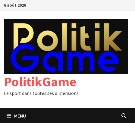
Passer
6 août 2026
au
contenu
PolitikGame
Le sport dans toutes ses dimensions
MENU