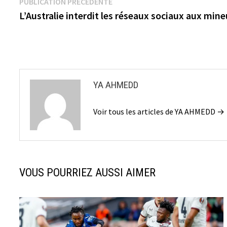
Navigation
Publication
PUBLICATION PRÉCÉDENTE
précédente :
L’Australie interdit les réseaux sociaux aux min
de
l’article
YA AHMEDD
Voir tous les articles de YA AHMEDD →
VOUS POURRIEZ AUSSI AIMER