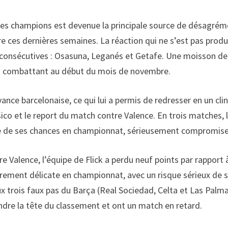
 des champions est devenue la principale source de désagrémen
e ces dernières semaines. La réaction qui ne s’est pas produit
s consécutives : Osasuna, Leganés et Getafe. Une moisson de 
du combattant au début du mois de novembre.
ance barcelonaise, ce qui lui a permis de redresser en un cli
sico et le report du match contre Valence. En trois matches, l
bre de ses chances en championnat, sérieusement compromise
re Valence, l’équipe de Flick a perdu neuf points par rapport
èrement délicate en championnat, avec un risque sérieux de se
trois faux pas du Barça (Real Sociedad, Celta et Las Palmas)
re la tête du classement et ont un match en retard.