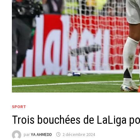
SPORT
Trois bouchées de LaLiga po
par
YA AHMEDD
2 décembre 2024