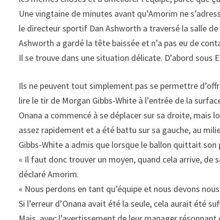
Une vingtaine de minutes avant qu’Amorim ne s’adresse 
le directeur sportif Dan Ashworth a traversé la salle d
Ashworth a gardé la tête baissée et n’a pas eu de cont
Il se trouve dans une situation délicate. D’abord sous
Ils ne peuvent tout simplement pas se permettre d’offrir
lire le tir de Morgan Gibbs-White à l’entrée de la surf
Onana a commencé à se déplacer sur sa droite, mais lor
assez rapidement et a été battu sur sa gauche, au mili
Gibbs-White a admis que lorsque le ballon quittait son pie
« Il faut donc trouver un moyen, quand cela arrive, de 
déclaré Amorim.
« Nous perdons en tant qu’équipe et nous devons nous 
Si l’erreur d’Onana avait été la seule, cela aurait été su
Mais, avec l’avertissement de leur manager résonnant da