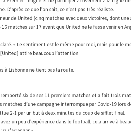
r la Premier League et de participer activement à la Ligue d
e. D’après ce que l’on sait, ce n’est pas très réaliste.
neur de United (cinq matches avec deux victoires, dont une s
té 16 matches sur 17 avant que United ne le fasse venir en A
l déclaré. « Le sentiment est le même pour moi, mais pour le 
[United] attire beaucoup l’attention.
 à Lisbonne ne tient pas la route.
a remporté six de ses 11 premiers matches et a fait trois mat
rs matches d’une campagne interrompue par Covid-19 lors des
ttue 2-1 par un but à deux minutes du coup de sifflet final.
avez un peu d’expérience dans le football, cela arrive à beauco
va s’arranger ».