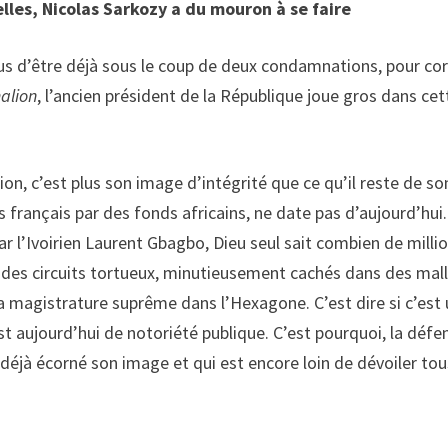
les, Nicolas Sarkozy a du mouron à se faire
us d’être déjà sous le coup de deux condamnations, pour corru
alion
, l’ancien président de la République joue gros dans c
, c’est plus son image d’intégrité que ce qu’il reste de son a
français par des fonds africains, ne date pas d’aujourd’hui
r l’Ivoirien Laurent Gbagbo, Dieu seul sait combien de milli
r des circuits tortueux, minutieusement cachés dans des mall
 magistrature suprême dans l’Hexagone. C’est dire si c’est u
est aujourd’hui de notoriété publique. C’est pourquoi, la défe
 déjà écorné son image et qui est encore loin de dévoiler to