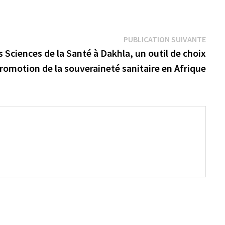
Publi
PUBLICATION SUIVANTE
suiva
 Sciences de la Santé à Dakhla, un outil de choix
promotion de la souveraineté sanitaire en Afrique