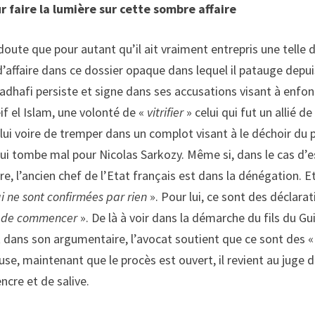
r faire la lumière sur cette sombre affaire
 doute que pour autant qu’il ait vraiment entrepris une telle 
 d’affaire dans ce dossier opaque dans lequel il patauge depu
dhafi persiste et signe dans ses accusations visant à enfonce
eif el Islam, une volonté de «
vitrifier
» celui qui fut un allié d
ui voire de tremper dans un complot visant à le déchoir du po
 qui tombe mal pour Nicolas Sarkozy. Même si, dans le cas d’e
ire, l’ancien chef de l’Etat français est dans la dénégation. E
i ne sont confirmées par rien
». Pour lui, ce sont des déclara
nt de commencer
». De là à voir dans la démarche du fils du G
t dans son argumentaire, l’avocat soutient que ce sont des «
use, maintenant que le procès est ouvert, il revient au juge 
ncre et de salive.