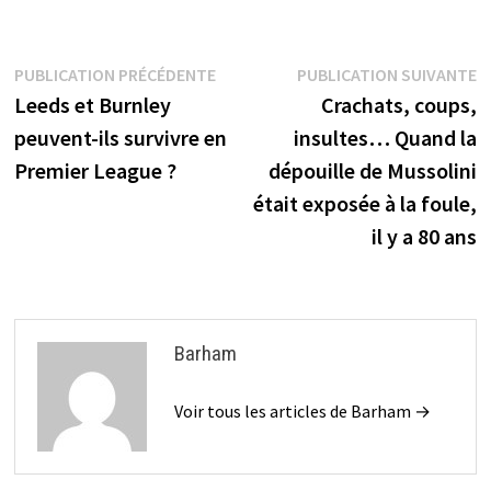
Navigation
Publication
P
PUBLICATION PRÉCÉDENTE
PUBLICATION SUIVANTE
précédente :
s
Leeds et Burnley
Crachats, coups,
de
peuvent-ils survivre en
insultes… Quand la
l’article
Premier League ?
dépouille de Mussolini
était exposée à la foule,
il y a 80 ans
Barham
Voir tous les articles de Barham →