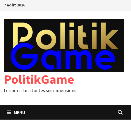
Passer
7 août 2026
au
contenu
PolitikGame
Le sport dans toutes ses dimensions
MENU