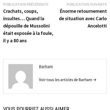
Navigation
Publication
P
PUBLICATION PRÉCÉDENTE
PUBLICATION SUIVANTE
précédente :
s
Crachats, coups,
Énorme retournement
de
insultes… Quand la
de situation avec Carlo
l’article
dépouille de Mussolini
Ancelotti
était exposée à la foule,
il y a 80 ans
Barham
Voir tous les articles de Barham →
VOUS POURRIEZ AUSSI AIMER