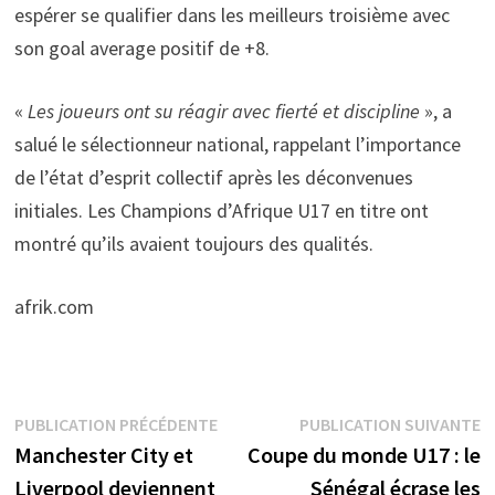
espérer se qualifier dans les meilleurs troisième avec
son goal average positif de +8.
«
Les joueurs ont su réagir avec fierté et discipline
», a
salué le sélectionneur national, rappelant l’importance
de l’état d’esprit collectif après les déconvenues
initiales. Les Champions d’Afrique U17 en titre ont
montré qu’ils avaient toujours des qualités.
afrik.com
Navigation
Publication
P
PUBLICATION PRÉCÉDENTE
PUBLICATION SUIVANTE
précédente :
s
Manchester City et
Coupe du monde U17 : le
de
Liverpool deviennent
Sénégal écrase les