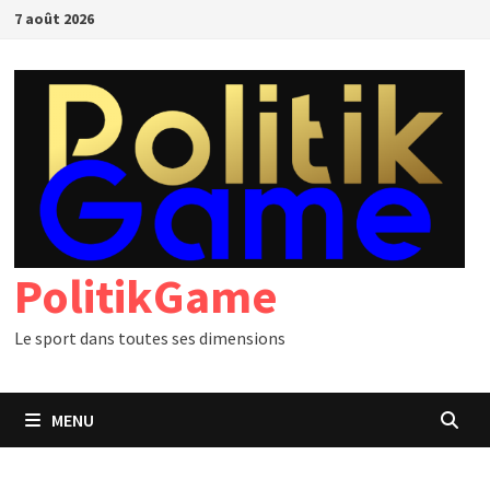
Passer
7 août 2026
au
contenu
PolitikGame
Le sport dans toutes ses dimensions
MENU