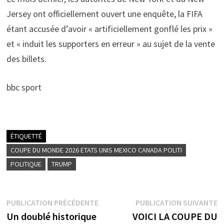
Jersey ont officiellement ouvert une enquête, la FIFA
étant accusée d’avoir « artificiellement gonflé les prix »
et « induit les supporters en erreur » au sujet de la vente
des billets.
bbc sport
ÉTIQUETTÉ
COUPE DU MONDE 2026 ETATS UNIS MEXICO CANADA POLITI
POLITIQUE
TRUMP
Navigation
Publication
P
PUBLICATION PRÉCÉDENTE
PUBLICATION SUIVANTE
précédente :
s
Un doublé historique
VOICI LA COUPE DU
de