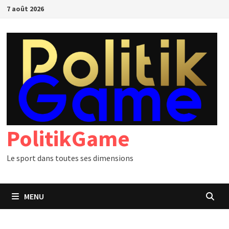
Passer
7 août 2026
au
contenu
PolitikGame
Le sport dans toutes ses dimensions
MENU