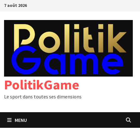
Passer
7 août 2026
au
contenu
PolitikGame
Le sport dans toutes ses dimensions
MENU