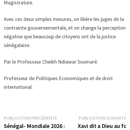
Magistrature.
Avec ces deux simples mesures, on libère les juges de la
contrainte gouvernementale, et on change la perception
négative que beaucoup de citoyens ont de la justice
sénégalaise.
Par le Professeur Cheikh Ndiawar Soumaré.
Professeur de Politiques Economiques et de droit
international.
Navigation
Publication
P
PUBLICATION PRÉCÉDENTE
PUBLICATION SUIVANTE
précédente :
s
Sénégal- Mondiale 2026 :
Xavi dit a Dieu au fc