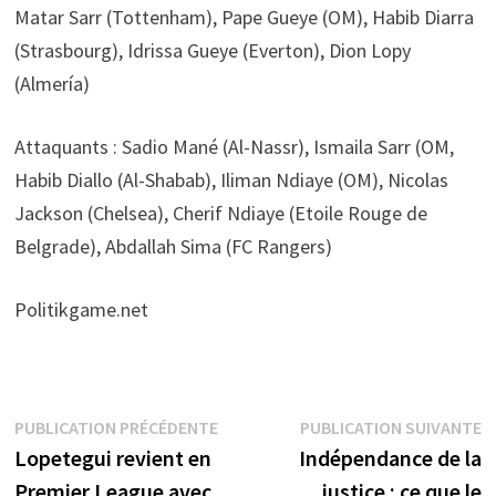
Matar Sarr (Tottenham), Pape Gueye (OM), Habib Diarra
(Strasbourg), Idrissa Gueye (Everton), Dion Lopy
(Almería)
Attaquants : Sadio Mané (Al-Nassr), Ismaila Sarr (OM,
Habib Diallo (Al-Shabab), Iliman Ndiaye (OM), Nicolas
Jackson (Chelsea), Cherif Ndiaye (Etoile Rouge de
Belgrade), Abdallah Sima (FC Rangers)
Politikgame.net
Navigation
Publication
P
PUBLICATION PRÉCÉDENTE
PUBLICATION SUIVANTE
précédente :
s
Lopetegui revient en
Indépendance de la
de
Premier League avec
justice : ce que le