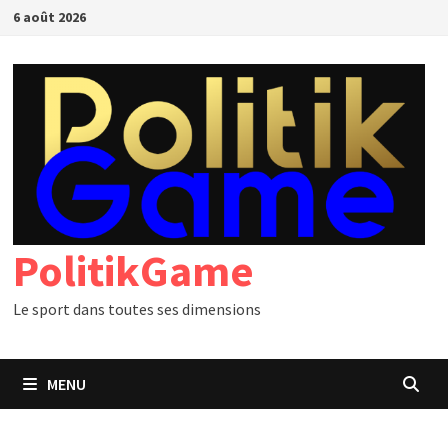
Passer
6 août 2026
au
contenu
PolitikGame
Le sport dans toutes ses dimensions
MENU