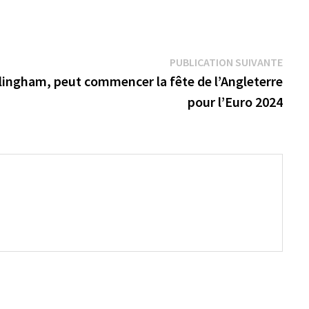
Publi
PUBLICATION SUIVANTE
suiva
lingham, peut commencer la fête de l’Angleterre
pour l’Euro 2024