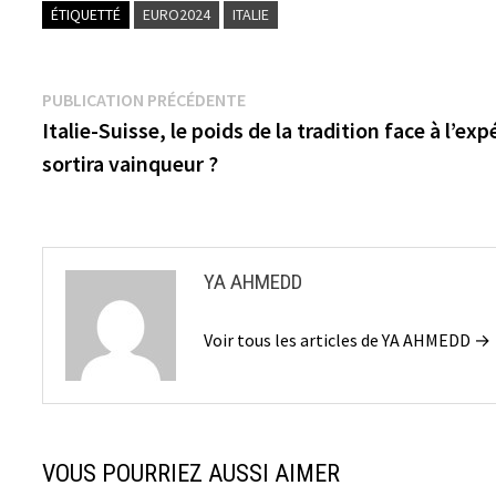
ÉTIQUETTÉ
EURO2024
ITALIE
Navigation
Publication
PUBLICATION PRÉCÉDENTE
précédente :
Italie-Suisse, le poids de la tradition face à l’exp
de
sortira vainqueur ?
l’article
YA AHMEDD
Voir tous les articles de YA AHMEDD →
VOUS POURRIEZ AUSSI AIMER