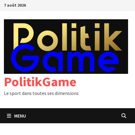
Passer
7 août 2026
au
contenu
PolitikGame
Le sport dans toutes ses dimensions
MENU