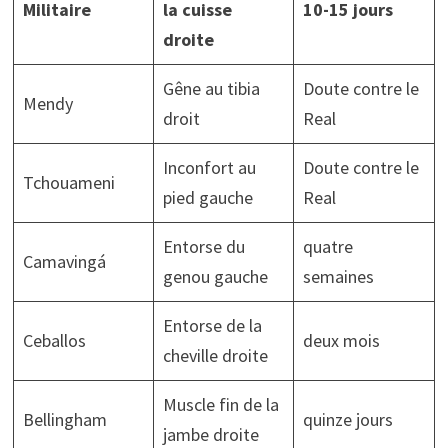
Militaire
la cuisse
10-15 jours
droite
Gêne au tibia
Doute contre le
Mendy
droit
Real
Inconfort au
Doute contre le
Tchouameni
pied gauche
Real
Entorse du
quatre
Camavingá
genou gauche
semaines
Entorse de la
Ceballos
deux mois
cheville droite
Muscle fin de la
Bellingham
quinze jours
jambe droite