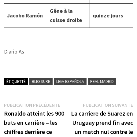
Gêne à la
Jacobo Ramón
quinze jours
cuisse droite
Diario As
ÉTIQUETTÉ
BLESSURE
LIGA ESPAÑOLA
REAL MADRID
Navigation
Publication
P
PUBLICATION PRÉCÉDENTE
PUBLICATION SUIVANTE
précédente :
s
Ronaldo atteint les 900
La carriere de Suarez en
de
buts en carrière – les
Uruguay prend fin avec
l’article
chiffres derrière ce
un match nul contre le