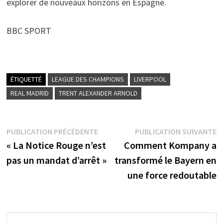
explorer de nouveaux horizons en Espagne.
BBC SPORT
ÉTIQUETTÉ
LEAGUE DES CHAMPIONS
LIVERPOOL
REAL MADRID
TRENT ALEXANDER ARNOLD
Navigation
Publication
P
PUBLICATION PRÉCÉDENTE
PUBLICATION SUIVANTE
précédente :
s
« La Notice Rouge n’est
Comment Kompany a
de
pas un mandat d’arrêt »
transformé le Bayern en
l’article
une force redoutable