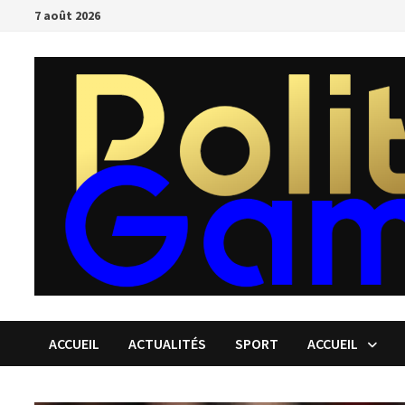
Passer
7 août 2026
au
contenu
ACCUEIL
ACTUALITÉS
SPORT
ACCUEIL